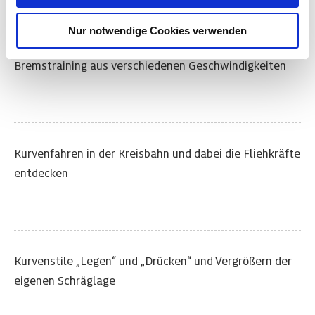
vergleichbares Datenschutzniveau auf. Hierbei kann
etwa das Risiko bestehen, dass Ihre Daten durch lokale
Nur notwendige Cookies verwenden
Behörden erfasst und verarbeitet sowie Ihre
Betroffenenrechte nicht durchgesetzt werden könnten.
Bremstraining aus verschiedenen Geschwindigkeiten
Kurvenfahren in der Kreisbahn und dabei die Fliehkräfte
entdecken
Kurvenstile „Legen“ und „Drücken“ und Vergrößern der
eigenen Schräglage