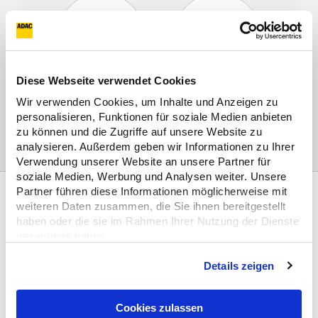
Diese Webseite verwendet Cookies
Trainingsdauer:
Te
Trainingsort:
Wir verwenden Cookies, um Inhalte und Anzeigen zu
8,25 Stunden
ma
Embsen
personalisieren, Funktionen für soziale Medien anbieten
P
zu können und die Zugriffe auf unsere Website zu
(Lüneburg)
analysieren. Außerdem geben wir Informationen zu Ihrer
Verwendung unserer Website an unsere Partner für
soziale Medien, Werbung und Analysen weiter. Unsere
Partner führen diese Informationen möglicherweise mit
DAS ERWARTET SIE BEIM ADAC MOTORRAD-
weiteren Daten zusammen, die Sie ihnen bereitgestellt
INTENSIV-TRAINING
haben oder die sie im Rahmen Ihrer Nutzung der Dienste
gesammelt haben.
Mit COOKIES ZULASSEN willigen Sie zugleich auch in
Details zeigen
die Übermittlung Ihrer Daten in Drittländer (USA, China
Fahrzeugcheck mit Abfahrtkontrollen
und Singapur) nach Art. 49 Abs. 1 S. 1 a DSGVO ein.
Cookies zulassen
Diese Drittländer weisen ggf. kein mit der EU