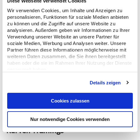
Diese Webseite verwendet Cookies
Wir verwenden Cookies, um Inhalte und Anzeigen zu
personalisieren, Funktionen für soziale Medien anbieten
Besonders anspruchsvoll: Dieses Training gibt Dir
zu können und die Zugriffe auf unsere Website zu
den optimalen Feinschliff nach einem ADAC
analysieren. Außerdem geben wir Informationen zu Ihrer
Motorrad-Intensiv-Training durch noch
Verwendung unserer Website an unsere Partner für
soziale Medien, Werbung und Analysen weiter. Unsere
komplexere Übungen und frischt bereits gelernte
Partner führen diese Informationen möglicherweise mit
Inhalte wieder auf – perfektioniere Deine
weiteren Daten zusammen, die Sie ihnen bereitgestellt
Fahrkünste.
haben oder die sie im Rahmen Ihrer Nutzung der Dienste
gesammelt haben.
Mehr Informationen
Mit COOKIES ZULASSEN willigen Sie zugleich auch in
Details zeigen
die Übermittlung Ihrer Daten in Drittländer (USA, China
und Singapur) nach Art. 49 Abs. 1 S. 1 a DSGVO ein.
Cookies zulassen
Diese Drittländer weisen ggf. kein mit der EU
vergleichbares Datenschutzniveau auf. Hierbei kann
etwa das Risiko bestehen, dass Ihre Daten durch lokale
Nur notwendige Cookies verwenden
Behörden erfasst und verarbeitet sowie Ihre
Kurven-Trainings
Betroffenenrechte nicht durchgesetzt werden könnten.