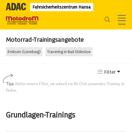
Fahrsicherheitszentrum Hansa
Motorrad-Trainingsangebote
Embsen (Lüneburg)
Travering in Bad Oldesloe
Filter
Tipp:
Nutze unsere Filter, um schnell ein für Dich passendes Training zu
finden.
Grundlagen-Trainings