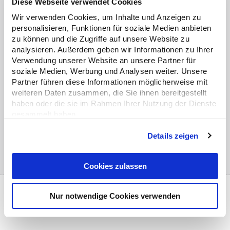
Diese Webseite verwendet Cookies
Wir verwenden Cookies, um Inhalte und Anzeigen zu
personalisieren, Funktionen für soziale Medien anbieten
zu können und die Zugriffe auf unsere Website zu
analysieren. Außerdem geben wir Informationen zu Ihrer
Verwendung unserer Website an unsere Partner für
Trainingsort:
Trainingsdauer:
Te
soziale Medien, Werbung und Analysen weiter. Unsere
Embsen
7,5 Stunden
ma
Partner führen diese Informationen möglicherweise mit
(Lüneburg)
P
weiteren Daten zusammen, die Sie ihnen bereitgestellt
haben oder die sie im Rahmen Ihrer Nutzung der Dienste
gesammelt haben.
Mit COOKIES ZULASSEN willigen Sie zugleich auch in
Details zeigen
die Übermittlung Ihrer Daten in Drittländer (USA, China
und Singapur) nach Art. 49 Abs. 1 S. 1 a DSGVO ein.
Cookies zulassen
Diese Drittländer weisen ggf. kein mit der EU
vergleichbares Datenschutzniveau auf. Hierbei kann
etwa das Risiko bestehen, dass Ihre Daten durch lokale
DAS ERWARTET SIE BEIM OFFROAD-
Nur notwendige Cookies verwenden
Behörden erfasst und verarbeitet sowie Ihre
TRAINING
Betroffenenrechte nicht durchgesetzt werden könnten.