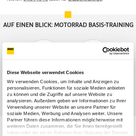
AUF EINEN BLICK: MOTORRAD BASIS-TRAINING
Diese Webseite verwendet Cookies
Wir verwenden Cookies, um Inhalte und Anzeigen zu
Trainingsdauer:
Te
Trainingsort:
personalisieren, Funktionen für soziale Medien anbieten
7,5 Stunden
ma
Embsen/Lüneburg
zu können und die Zugriffe auf unsere Website zu
P
analysieren. Außerdem geben wir Informationen zu Ihrer
Verwendung unserer Website an unsere Partner für
soziale Medien, Werbung und Analysen weiter. Unsere
Partner führen diese Informationen möglicherweise mit
weiteren Daten zusammen, die Sie ihnen bereitgestellt
DAS ERWARTET SIE BEIM MOTORRAD BASIS-
haben oder die sie im Rahmen Ihrer Nutzung der Dienste