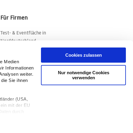
Für Firmen
Test- & Eventfläche in
Norddeutschland
Fahrsicherheitstraining für Firmen
Cookies zulassen
Rettungsdienste & Feuerwehren
le Medien
ir Informationen
Zuschüsse zum Training
Nur notwendige Cookies
Analysen weiter.
verwenden
die Sie ihnen
tländer (USA,
kein mit der EU
Daten durch
erden könnten.
essum
Facebook
Instagram
Newsletter