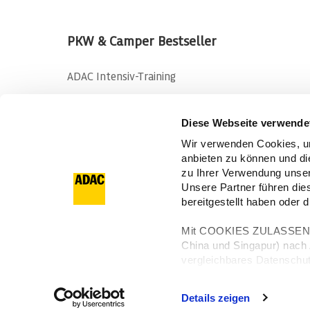
PKW & Camper Bestseller
ADAC Intensiv-Training
Pkw-Training Young Drivers only
Diese Webseite verwende
Basis-Training in Embsen
Wir verwenden Cookies, um
Wohnmobil-Training
anbieten zu können und di
zu Ihrer Verwendung unser
Unsere Partner führen die
bereitgestellt haben oder
Mit COOKIES ZULASSEN will
China und Singapur) nach A
vergleichbares Datenschut
lokale Behörden erfasst un
© ADAC Fahrsicherheitszentrum Hansa · ADAC-Str
Details zeigen
|