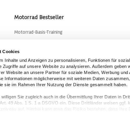
Motorrad Bestseller
Motorrad-Basis-Training
Motorrad-Intensiv-Training
t Cookies
Kurven-Basis-Training
 Inhalte und Anzeigen zu personalisieren, Funktionen für sozia
Kurven-Intensiv-Training
e Zugriffe auf unsere Website zu analysieren. Außerdem geben w
Adventure-Bike-Training
er Website an unsere Partner für soziale Medien, Werbung und 
se Informationen möglicherweise mit weiteren Daten zusammen, 
 die sie im Rahmen Ihrer Nutzung der Dienste gesammelt haben.
igen Sie zugleich auch in die Übermittlung Ihrer Daten in Drit
rt. 49 Abs. 1 S. 1 a DSGVO ein. Diese Drittländer weisen ggf. 
zniveau auf. Hierbei kann etwa das Risiko bestehen, dass Ihre 
d verarbeitet sowie Ihre Betroffenenrechte nicht durchgesetzt w
aße 1 · 21409 Embsen →
Barrierefreiheit
→
Datenschutz
→
Impr